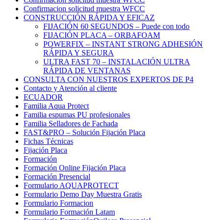
Confirmacion solicitud muestra WFCC
CONSTRUCCIÓN RÁPIDA Y EFICAZ
FIJACIÓN 60 SEGUNDOS – Puede con todo
FIJACIÓN PLACA – ORBAFOAM
POWERFIX – INSTANT STRONG ADHESIÓN
RÁPIDA Y SEGURA
ULTRA FAST 70 – INSTALACIÓN ULTRA
RÁPIDA DE VENTANAS
CONSULTA CON NUESTROS EXPERTOS DE P4
Contacto y Atención al cliente
ECUADOR
Familia Aqua Protect
Familia espumas PU profesionales
Familia Selladores de Fachada
FAST&PRO – Solución Fijación Placa
Fichas Técnicas
Fijación Placa
Formación
Formación Online Fijación Placa
Formación Presencial
Formulario AQUAPROTECT
Formulario Demo Day Muestra Gratis
Formulario Formacion
Formulario Formación Latam