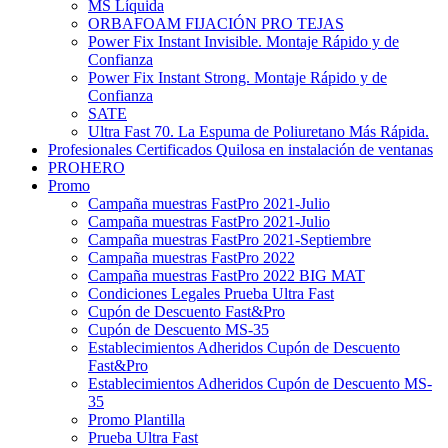
MS Líquida
ORBAFOAM FIJACIÓN PRO TEJAS
Power Fix Instant Invisible. Montaje Rápido y de
Confianza
Power Fix Instant Strong. Montaje Rápido y de
Confianza
SATE
Ultra Fast 70. La Espuma de Poliuretano Más Rápida.
Profesionales Certificados Quilosa en instalación de ventanas
PROHERO
Promo
Campaña muestras FastPro 2021-Julio
Campaña muestras FastPro 2021-Julio
Campaña muestras FastPro 2021-Septiembre
Campaña muestras FastPro 2022
Campaña muestras FastPro 2022 BIG MAT
Condiciones Legales Prueba Ultra Fast
Cupón de Descuento Fast&Pro
Cupón de Descuento MS-35
Establecimientos Adheridos Cupón de Descuento
Fast&Pro
Establecimientos Adheridos Cupón de Descuento MS-
35
Promo Plantilla
Prueba Ultra Fast