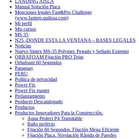
LANDING AISLA
Manual Solución Placa
Menciones legales Fast&Pro Challenge
(www.fastpro.quilosa.com)
Mi perfil
Mis cursos
MS 35
N25 -DONDE ESTA LA VENTANA – BASES LEGALES
Noticias
Nuevo Sintex MS-35 Polymer. Pegado y Sellado Extremo
ORBAFOAM Fijación PRO Tejas
Orbafoam 60 Segundos
Paraguay
PERU
Política de privacidad
Power Fix
Power Fix master
Prelanzamiento
Producto Descatalogado
Productos
Productos Innovadores Para la Construcción.
Aqua Protect P4 Transitable
Baño perfecto
Fijación 60 Segundos. Fijación Mega Eficiente
Fijación Placa. Nivelación Rápida de Paredes