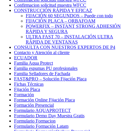
Confirmacion solicitud muestra WFCC
CONSTRUCCIÓN RÁPIDA Y EFICAZ
FIJACIÓN 60 SEGUNDOS – Puede con todo
FIJACIÓN PLACA – ORBAFOAM
POWERFIX – INSTANT STRONG ADHESIÓN
RÁPIDA Y SEGURA
ULTRA FAST 70 – INSTALACIÓN ULTRA
RÁPIDA DE VENTANAS
CONSULTA CON NUESTROS EXPERTOS DE P4
Contacto y Atención al cliente
ECUADOR
Familia Aqua Protect
Familia espumas PU profesionales
Familia Selladores de Fachada
FAST&PRO – Solución Fijación Placa
Fichas Técnicas
Fijación Placa
Formación
Formación Online Fijación Placa
Formación Presencial
Formulario AQUAPROTECT
Formulario Demo Day Muestra Gratis
Formulario Formacion
Formulario Formación Latam