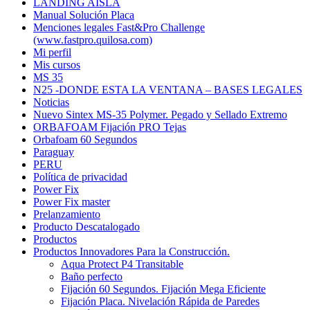
LANDING AISLA
Manual Solución Placa
Menciones legales Fast&Pro Challenge
(www.fastpro.quilosa.com)
Mi perfil
Mis cursos
MS 35
N25 -DONDE ESTA LA VENTANA – BASES LEGALES
Noticias
Nuevo Sintex MS-35 Polymer. Pegado y Sellado Extremo
ORBAFOAM Fijación PRO Tejas
Orbafoam 60 Segundos
Paraguay
PERU
Política de privacidad
Power Fix
Power Fix master
Prelanzamiento
Producto Descatalogado
Productos
Productos Innovadores Para la Construcción.
Aqua Protect P4 Transitable
Baño perfecto
Fijación 60 Segundos. Fijación Mega Eficiente
Fijación Placa. Nivelación Rápida de Paredes