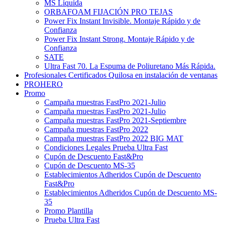
MS Líquida
ORBAFOAM FIJACIÓN PRO TEJAS
Power Fix Instant Invisible. Montaje Rápido y de
Confianza
Power Fix Instant Strong. Montaje Rápido y de
Confianza
SATE
Ultra Fast 70. La Espuma de Poliuretano Más Rápida.
Profesionales Certificados Quilosa en instalación de ventanas
PROHERO
Promo
Campaña muestras FastPro 2021-Julio
Campaña muestras FastPro 2021-Julio
Campaña muestras FastPro 2021-Septiembre
Campaña muestras FastPro 2022
Campaña muestras FastPro 2022 BIG MAT
Condiciones Legales Prueba Ultra Fast
Cupón de Descuento Fast&Pro
Cupón de Descuento MS-35
Establecimientos Adheridos Cupón de Descuento
Fast&Pro
Establecimientos Adheridos Cupón de Descuento MS-
35
Promo Plantilla
Prueba Ultra Fast