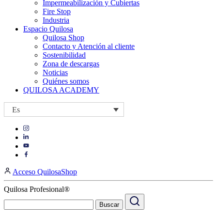
Impermeabilización y Cubiertas
Fire Stop
Industria
Espacio Quilosa
Quilosa Shop
Contacto y Atención al cliente
Sostenibilidad
Zona de descargas
Noticias
Quiénes somos
QUILOSA ACADEMY
Es
Visit
Visit
our
our
https://www.instagram.com/quilosa_selena/
Visit
https://es.linkedin.com/company/quilosa
page
our
Visit
page
https://www.youtube.com/channel/UClXpk24vgxyGT9JKt
our
Acceso QuilosaShop
page
https://www.facebook.com/QuilosaSelenaIberia/
page
Quilosa Profesional®