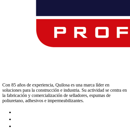
Con 85 años de experiencia, Quilosa es una marca líder en
soluciones para la construcción e industria. Su actividad se centra en
la fabricación y comercialización de selladores, espumas de
poliuretano, adhesivos e impermeabilizantes.
Visit
our
Visit
https://www.instagram.com/quilosa_selena/
our
Visit
page
https://es.linkedin.com/company/quilosa
our