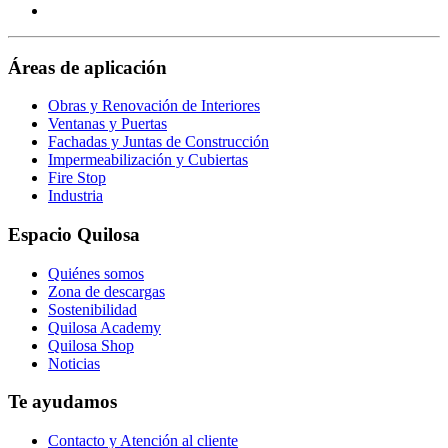
Visit
page
https://www.youtube.com/channel/UClXpk24vgxyGT9JK
our
page
https://www.facebook.com/QuilosaSelenaIberia/
page
Áreas de aplicación
Obras y Renovación de Interiores
Ventanas y Puertas
Fachadas y Juntas de Construcción
Impermeabilización y Cubiertas
Fire Stop
Industria
Espacio Quilosa
Quiénes somos
Zona de descargas
Sostenibilidad
Quilosa Academy
Quilosa Shop
Noticias
Te ayudamos
Contacto y Atención al cliente