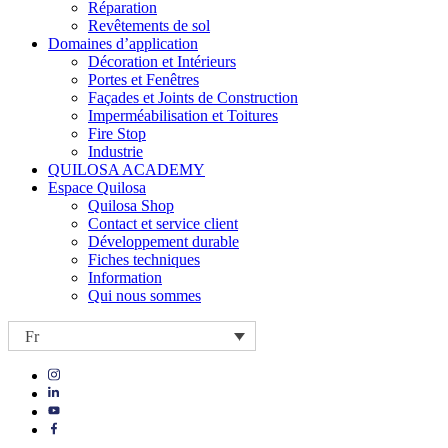
Réparation
Revêtements de sol
Domaines d’application
Décoration et Intérieurs
Portes et Fenêtres
Façades et Joints de Construction
Imperméabilisation et Toitures
Fire Stop
Industrie
QUILOSA ACADEMY
Espace Quilosa
Quilosa Shop
Contact et service client
Développement durable
Fiches techniques
Information
Qui nous sommes
Fr
Visit
Visit
our
our
https://www.instagram.com/quilosa_selena/
Visit
https://es.linkedin.com/company/quilosa
page
our
Visit
page
https://www.youtube.com/channel/UClXpk24vgxyGT9JKt
our