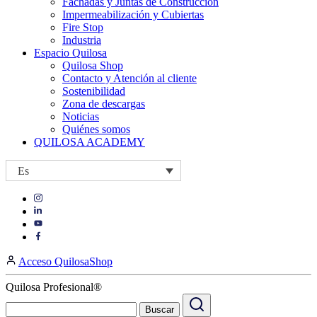
Fachadas y Juntas de Construcción
Impermeabilización y Cubiertas
Fire Stop
Industria
Espacio Quilosa
Quilosa Shop
Contacto y Atención al cliente
Sostenibilidad
Zona de descargas
Noticias
Quiénes somos
QUILOSA ACADEMY
Es
Visit
Visit
our
our
https://www.instagram.com/quilosa_selena/
Visit
https://es.linkedin.com/company/quilosa
page
our
Visit
page
https://www.youtube.com/channel/UClXpk24vgxyGT9JKt
our
Acceso QuilosaShop
page
https://www.facebook.com/QuilosaSelenaIberia/
page
Quilosa Profesional®