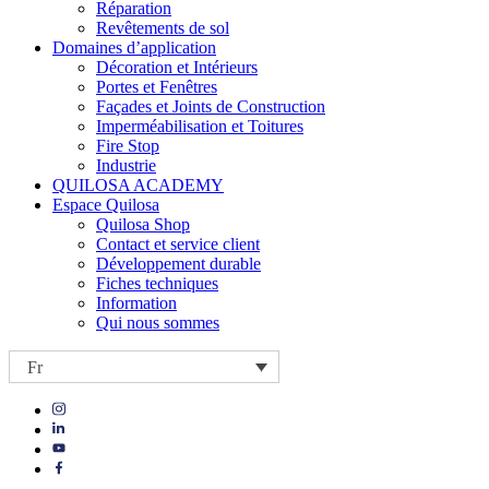
Réparation
Revêtements de sol
Domaines d’application
Décoration et Intérieurs
Portes et Fenêtres
Façades et Joints de Construction
Imperméabilisation et Toitures
Fire Stop
Industrie
QUILOSA ACADEMY
Espace Quilosa
Quilosa Shop
Contact et service client
Développement durable
Fiches techniques
Information
Qui nous sommes
Fr
Visit
Visit
our
our
https://www.instagram.com/quilosa_selena/
Visit
https://es.linkedin.com/company/quilosa
page
our
Visit
page
https://www.youtube.com/channel/UClXpk24vgxyGT9JKt
our