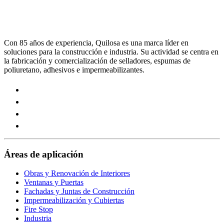
Con 85 años de experiencia, Quilosa es una marca líder en
soluciones para la construcción e industria. Su actividad se centra en
la fabricación y comercialización de selladores, espumas de
poliuretano, adhesivos e impermeabilizantes.
Visit
our
Visit
https://www.instagram.com/quilosa_selena/
our
Visit
page
https://es.linkedin.com/company/quilosa
our
Visit
page
https://www.youtube.com/channel/UClXpk24vgxyGT9JK
our
page
https://www.facebook.com/QuilosaSelenaIberia/
page
Áreas de aplicación
Obras y Renovación de Interiores
Ventanas y Puertas
Fachadas y Juntas de Construcción
Impermeabilización y Cubiertas
Fire Stop
Industria