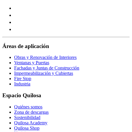
Visit
our
Visit
https://www.instagram.com/quilosa_selena/
our
Visit
page
https://es.linkedin.com/company/quilosa
our
Visit
page
https://www.youtube.com/channel/UClXpk24vgxyGT9JK
our
page
https://www.facebook.com/QuilosaSelenaIberia/
page
Áreas de aplicación
Obras y Renovación de Interiores
Ventanas y Puertas
Fachadas y Juntas de Construcción
Impermeabilización y Cubiertas
Fire Stop
Industria
Espacio Quilosa
Quiénes somos
Zona de descargas
Sostenibilidad
Quilosa Academy
Quilosa Shop