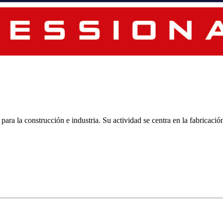
ara la construcción e industria. Su actividad se centra en la fabricaci
tgrR5Ww