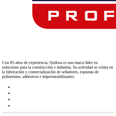
Con 85 años de experiencia, Quilosa es una marca líder en
soluciones para la construcción e industria. Su actividad se centra en
la fabricación y comercialización de selladores, espumas de
poliuretano, adhesivos e impermeabilizantes.
Visit
our
Visit
https://www.instagram.com/quilosa_selena/
our
Visit
page
https://es.linkedin.com/company/quilosa
our
Visit
page
https://www.youtube.com/channel/UClXpk24vgxyGT9JK
our
page
https://www.facebook.com/QuilosaSelenaIberia/