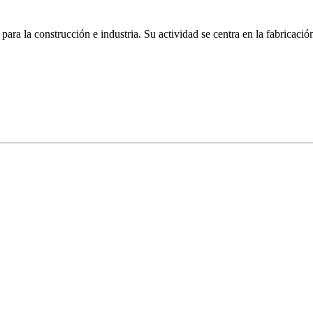
ara la construcción e industria. Su actividad se centra en la fabricaci
tgrR5Ww