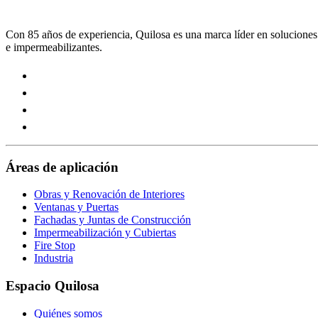
Con 85 años de experiencia, Quilosa es una marca líder en soluciones p
e impermeabilizantes.
Visit
our
Visit
https://www.instagram.com/quilosa_selena/
our
Visit
page
https://es.linkedin.com/company/quilosa
our
Visit
page
https://www.youtube.com/channel/UClXpk24vgxyGT9JK
our
page
https://www.facebook.com/QuilosaSelenaIberia/
page
Áreas de aplicación
Obras y Renovación de Interiores
Ventanas y Puertas
Fachadas y Juntas de Construcción
Impermeabilización y Cubiertas
Fire Stop
Industria
Espacio Quilosa
Quiénes somos