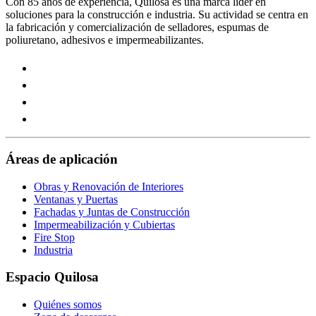
Con 85 años de experiencia, Quilosa es una marca líder en
soluciones para la construcción e industria. Su actividad se centra en
la fabricación y comercialización de selladores, espumas de
poliuretano, adhesivos e impermeabilizantes.
Visit
our
Visit
https://www.instagram.com/quilosa_selena/
our
Visit
page
https://es.linkedin.com/company/quilosa
our
Visit
page
https://www.youtube.com/channel/UClXpk24vgxyGT9JK
our
page
https://www.facebook.com/QuilosaSelenaIberia/
page
Áreas de aplicación
Obras y Renovación de Interiores
Ventanas y Puertas
Fachadas y Juntas de Construcción
Impermeabilización y Cubiertas
Fire Stop
Industria
Espacio Quilosa
Quiénes somos