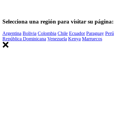
Selecciona una región para visitar su página:
Argentina
Bolivia
Colombia
Chile
Ecuador
Paraguay
Perú
República Dominicana
Venezuela
Kenya
Marruecos