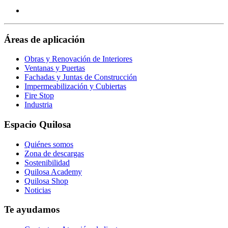
https://es.linkedin.com/company/quilosa
our
Visit
page
https://www.youtube.com/channel/UClXpk24vgxyGT9JK
our
page
https://www.facebook.com/QuilosaSelenaIberia/
page
Áreas de aplicación
Obras y Renovación de Interiores
Ventanas y Puertas
Fachadas y Juntas de Construcción
Impermeabilización y Cubiertas
Fire Stop
Industria
Espacio Quilosa
Quiénes somos
Zona de descargas
Sostenibilidad
Quilosa Academy
Quilosa Shop
Noticias
Te ayudamos