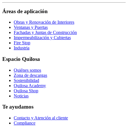
page
https://www.facebook.com/QuilosaSelenaIberia/
page
Áreas de aplicación
Obras y Renovación de Interiores
Ventanas y Puertas
Fachadas y Juntas de Construcción
Impermeabilización y Cubiertas
Fire Stop
Industria
Espacio Quilosa
Quiénes somos
Zona de descargas
Sostenibilidad
Quilosa Academy
Quilosa Shop
Noticias
Te ayudamos
Contacto y Atención al cliente
Compliance