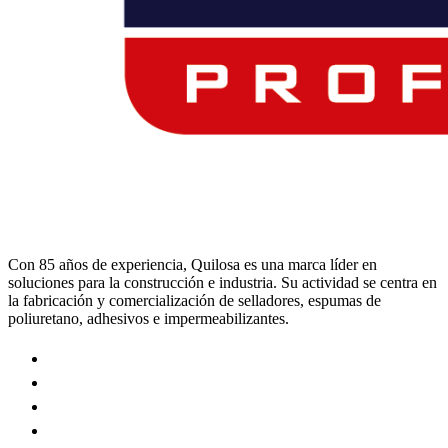
Con 85 años de experiencia, Quilosa es una marca líder en
soluciones para la construcción e industria. Su actividad se centra en
la fabricación y comercialización de selladores, espumas de
poliuretano, adhesivos e impermeabilizantes.
Visit
our
Visit
https://www.instagram.com/quilosa_selena/
our
Visit
page
https://es.linkedin.com/company/quilosa
our
Visit
page
https://www.youtube.com/channel/UClXpk24vgxyGT9JK
our