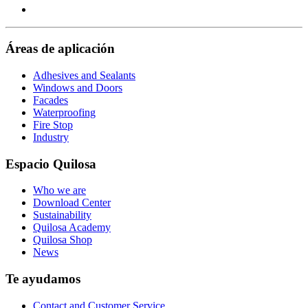
our
Visit
page
https://www.youtube.com/channel/UClXpk24vgxyGT9JK
our
page
https://www.facebook.com/QuilosaSelenaIberia/
page
Áreas de aplicación
Adhesives and Sealants
Windows and Doors
Facades
Waterproofing
Fire Stop
Industry
Espacio Quilosa
Who we are
Download Center
Sustainability
Quilosa Academy
Quilosa Shop
News
Te ayudamos
Contact and Customer Service