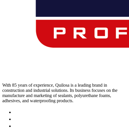
With 85 years of experience, Quilosa is a leading brand in
construction and industrial solutions. Its business focuses on the
manufacture and marketing of sealants, polyurethane foams,
adhesives, and waterproofing products.
Visit
our
Visit
https://www.instagram.com/quilosa_selena/
our
Visit
page
https://es.linkedin.com/company/quilosa