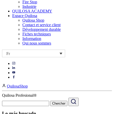
Fire Stop
Industrie
QUILOSA ACADEMY
Espace Quilosa
Quilosa Shop
Contact et service client
Développement durable
Fiches techniques
Information
Qui nous sommes
Fr
Visit
Visit
our
our
https://www.instagram.com/quilosa_selena/
Visit
https://es.linkedin.com/company/quilosa
page
our
Visit
page
https://www.youtube.com/channel/UClXpk24vgxyGT9JKt
our
QuilosaShop
page
https://www.facebook.com/QuilosaSelenaIberia/
page
Quilosa Profesional®
Lo más buscado