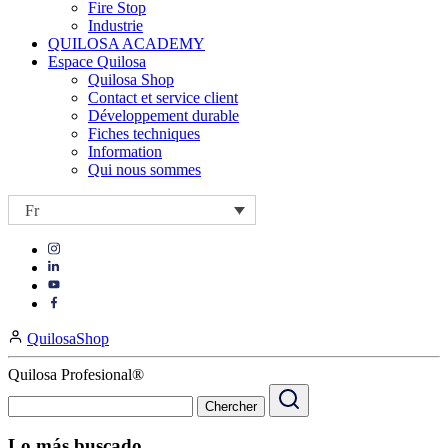
Fire Stop
Industrie
QUILOSA ACADEMY
Espace Quilosa
Quilosa Shop
Contact et service client
Développement durable
Fiches techniques
Information
Qui nous sommes
Fr
Visit
Visit
our
our
https://www.instagram.com/quilosa_selena/
Visit
https://es.linkedin.com/company/quilosa
page
our
Visit
page
https://www.youtube.com/channel/UClXpk24vgxyGT9JKt
our
QuilosaShop
page
https://www.facebook.com/QuilosaSelenaIberia/
page
Quilosa Profesional®
Lo más buscado