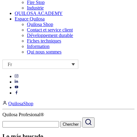
Fire Stop
Industrie
QUILOSA ACADEMY
Espace Quilosa
Quilosa Shop
Contact et service client
Développement durable
Fiches techniques
Information
Qui nous sommes
Fr
Visit
Visit
our
our
https://www.instagram.com/quilosa_selena/
Visit
https://es.linkedin.com/company/quilosa
page
our
Visit
page
https://www.youtube.com/channel/UClXpk24vgxyGT9JKt
our
QuilosaShop
page
https://www.facebook.com/QuilosaSelenaIberia/
page
Quilosa Profesional®
Lo más buscado