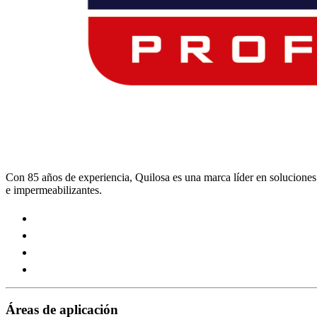
Con 85 años de experiencia, Quilosa es una marca líder en soluciones p
e impermeabilizantes.
Visit
our
Visit
https://www.instagram.com/quilosa_selena/
our
Visit
page
https://es.linkedin.com/company/quilosa
our
Visit
page
https://www.youtube.com/channel/UClXpk24vgxyGT9JK
our
page
https://www.facebook.com/QuilosaSelenaIberia/
page
Áreas de aplicación