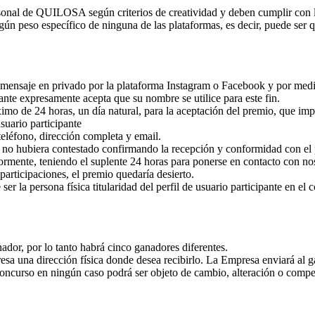
sonal de QUILOSA según criterios de creatividad y deben cumplir con lo
ngún peso específico de ninguna de las plataformas, es decir, puede se
de mensaje en privado por la plataforma Instagram o Facebook y por me
nte expresamente acepta que su nombre se utilice para este fin.
imo de 24 horas, un día natural, para la aceptación del premio, que imp
usuario participante
teléfono, dirección completa y email.
 no hubiera contestado confirmando la recepción y conformidad con el p
riormente, teniendo el suplente 24 horas para ponerse en contacto con n
participaciones, el premio quedaría desierto.
er la persona física titularidad del perfil de usuario participante en el 
nador, por lo tanto habrá cinco ganadores diferentes.
sa una dirección física donde desea recibirlo. La Empresa enviará al ga
oncurso en ningún caso podrá ser objeto de cambio, alteración o compen