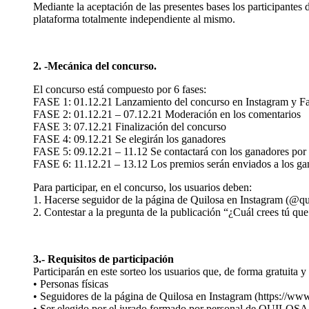
Mediante la aceptación de las presentes bases los participantes
plataforma totalmente independiente al mismo.
2. -Mecánica del concurso.
El concurso está compuesto por 6 fases:
FASE 1: 01.12.21 Lanzamiento del concurso en Instagram y F
FASE 2: 01.12.21 – 07.12.21 Moderación en los comentarios
FASE 3: 07.12.21 Finalización del concurso
FASE 4: 09.12.21 Se elegirán los ganadores
FASE 5: 09.12.21 – 11.12 Se contactará con los ganadores por
FASE 6: 11.12.21 – 13.12 Los premios serán enviados a los ga
Para participar, en el concurso, los usuarios deben:
1. Hacerse seguidor de la página de Quilosa en Instagram (@qu
2. Contestar a la pregunta de la publicación “¿Cuál crees tú que
3.- Requisitos de participación
Participarán en este sorteo los usuarios que, de forma gratuita y
• Personas físicas
• Seguidores de la página de Quilosa en Instagram (https://w
• Ser elegido por el jurado formado por personal de QUILOSA s