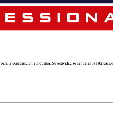
ara la construcción e industria. Su actividad se centra en la fabricaci
tgrR5Ww