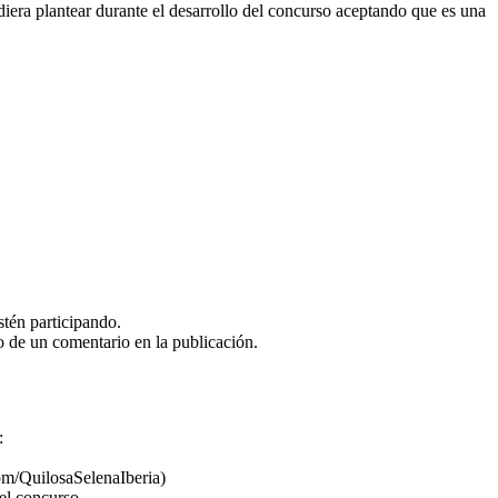
diera plantear durante el desarrollo del concurso aceptando que es una
tén participando.
io de un comentario en la publicación.
:
om/QuilosaSelenaIberia)
el concurso.