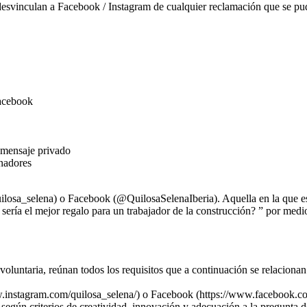
 desvinculan a Facebook / Instagram de cualquier reclamación que se pu
acebook
 mensaje privado
nadores
ilosa_selena) o Facebook (@QuilosaSelenaIberia). Aquella en la que es
 sería el mejor regalo para un trabajador de la construcción? ” por med
 voluntaria, reúnan todos los requisitos que a continuación se relacionan
ww.instagram.com/quilosa_selena/) o Facebook (https://www.facebook.c
egún criterios de creatividad, innovación y adecuación a la pregunta d