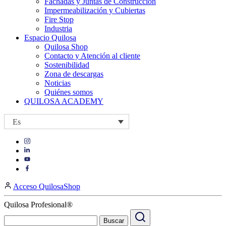
Fachadas y Juntas de Construcción
Impermeabilización y Cubiertas
Fire Stop
Industria
Espacio Quilosa
Quilosa Shop
Contacto y Atención al cliente
Sostenibilidad
Zona de descargas
Noticias
Quiénes somos
QUILOSA ACADEMY
Es
Visit
Visit
our
our
https://www.instagram.com/quilosa_selena/
Visit
https://es.linkedin.com/company/quilosa
page
our
Visit
page
https://www.youtube.com/channel/UClXpk24vgxyGT9JKt
our
Acceso QuilosaShop
page
https://www.facebook.com/QuilosaSelenaIberia/
page
Quilosa Profesional®