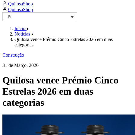
QuilosaShop
page
page
https://facebook.com/QuilosaPortugal
page
QuilosaShop
Pt
Inicio
Notícias
Quilosa vence Prémio Cinco Estrelas 2026 em duas
categorias
Construção
31 de Março, 2026
Quilosa vence Prémio Cinco
Estrelas 2026 em duas
categorias