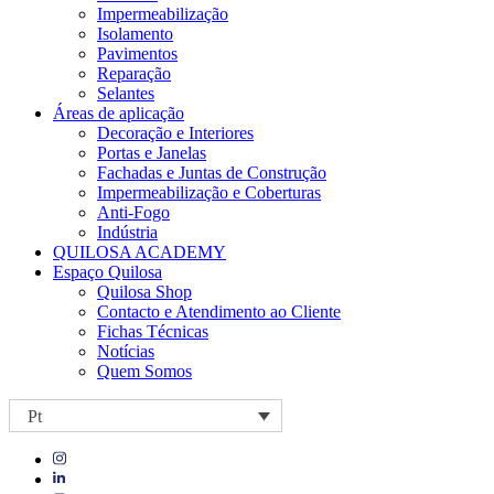
Impermeabilização
Isolamento
Pavimentos
Reparação
Selantes
Áreas de aplicação
Decoração e Interiores
Portas e Janelas
Fachadas e Juntas de Construção
Impermeabilização e Coberturas
Anti-Fogo
Indústria
QUILOSA ACADEMY
Espaço Quilosa
Quilosa Shop
Contacto e Atendimento ao Cliente
Fichas Técnicas
Notícias
Quem Somos
Pt
Visit
Visit
our