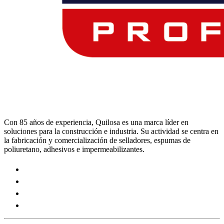
Con 85 años de experiencia, Quilosa es una marca líder en
soluciones para la construcción e industria. Su actividad se centra en
la fabricación y comercialización de selladores, espumas de
poliuretano, adhesivos e impermeabilizantes.
Visit
our
Visit
https://www.instagram.com/quilosa_selena/
our
Visit
page
https://es.linkedin.com/company/quilosa
our
Visit
page
https://www.youtube.com/channel/UClXpk24vgxyGT9JK
our
page
https://www.facebook.com/QuilosaSelenaIberia/