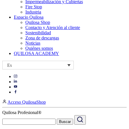
Impermeabilización y Cubiertas
Fire Stop
Industria
Espacio Quilosa
Quilosa Shop
Contacto y Atención al cliente
Sostenibilidad
Zona de descargas
Noticias
Quiénes somos
QUILOSA ACADEMY
Es
Visit
Visit
our
our
https://www.instagram.com/quilosa_selena/
Visit
https://es.linkedin.com/company/quilosa
page
our
Visit
page
https://www.youtube.com/channel/UClXpk24vgxyGT9JKt
our
Acceso QuilosaShop
page
https://www.facebook.com/QuilosaSelenaIberia/
page
Quilosa Profesional®