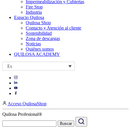
Impermeabilización y Cubiertas
Fire Stop
Industria
Espacio Quilosa
Quilosa Shop
Contacto y Atención al cliente
Sostenibilidad
Zona de descargas
Noticias
Quiénes somos
QUILOSA ACADEMY
Es
Visit
Visit
our
our
https://www.instagram.com/quilosa_selena/
Visit
https://es.linkedin.com/company/quilosa
page
our
Visit
page
https://www.youtube.com/channel/UClXpk24vgxyGT9JKt
our
Acceso QuilosaShop
page
https://www.facebook.com/QuilosaSelenaIberia/
page
Quilosa Profesional®