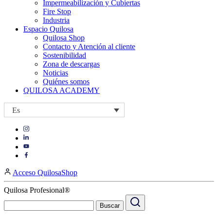
Impermeabilización y Cubiertas
Fire Stop
Industria
Espacio Quilosa
Quilosa Shop
Contacto y Atención al cliente
Sostenibilidad
Zona de descargas
Noticias
Quiénes somos
QUILOSA ACADEMY
Es
Visit
Visit
our
our
https://www.instagram.com/quilosa_selena/
Visit
https://es.linkedin.com/company/quilosa
page
our
Visit
page
https://www.youtube.com/channel/UClXpk24vgxyGT9JKt
our
Acceso QuilosaShop
page
https://www.facebook.com/QuilosaSelenaIberia/
page
Quilosa Profesional®