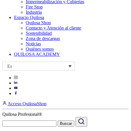
Impermeabilización y Cubiertas
Fire Stop
Industria
Espacio Quilosa
Quilosa Shop
Contacto y Atención al cliente
Sostenibilidad
Zona de descargas
Noticias
Quiénes somos
QUILOSA ACADEMY
Es
Visit
Visit
our
our
https://www.instagram.com/quilosa_selena/
Visit
https://es.linkedin.com/company/quilosa
page
our
Visit
page
https://www.youtube.com/channel/UClXpk24vgxyGT9JKt
our
Acceso QuilosaShop
page
https://www.facebook.com/QuilosaSelenaIberia/
page
Quilosa Profesional®