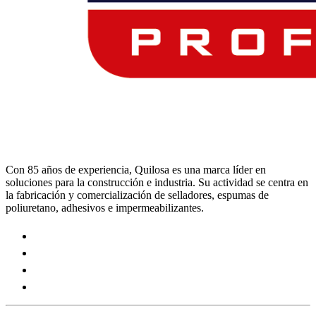
Con 85 años de experiencia, Quilosa es una marca líder en
soluciones para la construcción e industria. Su actividad se centra en
la fabricación y comercialización de selladores, espumas de
poliuretano, adhesivos e impermeabilizantes.
Visit
our
Visit
https://www.instagram.com/quilosa_selena/
our
Visit
page
https://es.linkedin.com/company/quilosa
our
Visit
page
https://www.youtube.com/channel/UClXpk24vgxyGT9JK
our
page
https://www.facebook.com/QuilosaSelenaIberia/