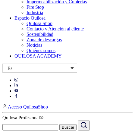
Impermeabilización y Cubiertas
Fire Stop
Industria
Espacio Quilosa
Quilosa Shop
Contacto y Atención al cliente
Sostenibilidad
Zona de descargas
Noticias
Quiénes somos
QUILOSA ACADEMY
Es
Visit
Visit
our
our
https://www.instagram.com/quilosa_selena/
Visit
https://es.linkedin.com/company/quilosa
page
our
Visit
page
https://www.youtube.com/channel/UClXpk24vgxyGT9JKt
our
Acceso QuilosaShop
page
https://www.facebook.com/QuilosaSelenaIberia/
page
Quilosa Profesional®