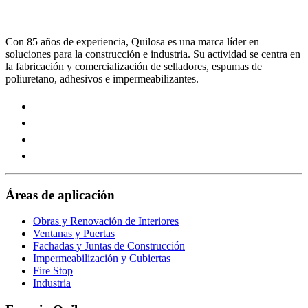
Con 85 años de experiencia, Quilosa es una marca líder en
soluciones para la construcción e industria. Su actividad se centra en
la fabricación y comercialización de selladores, espumas de
poliuretano, adhesivos e impermeabilizantes.
Visit
our
Visit
https://www.instagram.com/quilosa_selena/
our
Visit
page
https://es.linkedin.com/company/quilosa
our
Visit
page
https://www.youtube.com/channel/UClXpk24vgxyGT9JK
our
page
https://www.facebook.com/QuilosaSelenaIberia/
page
Áreas de aplicación
Obras y Renovación de Interiores
Ventanas y Puertas
Fachadas y Juntas de Construcción
Impermeabilización y Cubiertas
Fire Stop
Industria