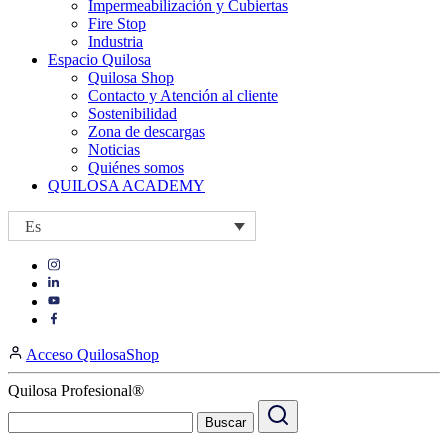
Impermeabilización y Cubiertas
Fire Stop
Industria
Espacio Quilosa
Quilosa Shop
Contacto y Atención al cliente
Sostenibilidad
Zona de descargas
Noticias
Quiénes somos
QUILOSA ACADEMY
Es
Visit
Visit
our
our
https://www.instagram.com/quilosa_selena/
Visit
https://es.linkedin.com/company/quilosa
page
our
Visit
page
https://www.youtube.com/channel/UClXpk24vgxyGT9JKt
our
Acceso QuilosaShop
page
https://www.facebook.com/QuilosaSelenaIberia/
page
Quilosa Profesional®