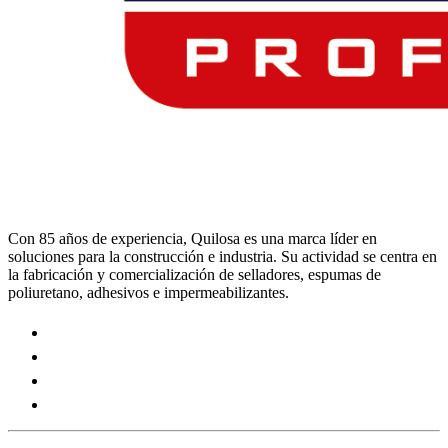
Con 85 años de experiencia, Quilosa es una marca líder en
soluciones para la construcción e industria. Su actividad se centra en
la fabricación y comercialización de selladores, espumas de
poliuretano, adhesivos e impermeabilizantes.
Visit
our
Visit
https://www.instagram.com/quilosa_selena/
our
Visit
page
https://es.linkedin.com/company/quilosa
our
Visit
page
https://www.youtube.com/channel/UClXpk24vgxyGT9JK
our
page
https://www.facebook.com/QuilosaSelenaIberia/