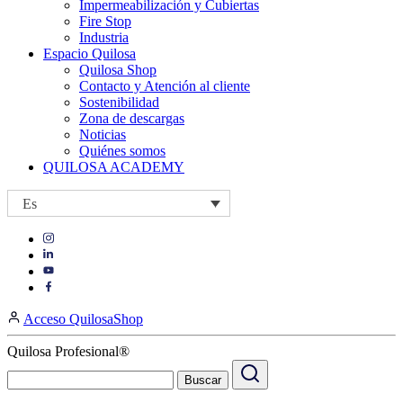
Impermeabilización y Cubiertas
Fire Stop
Industria
Espacio Quilosa
Quilosa Shop
Contacto y Atención al cliente
Sostenibilidad
Zona de descargas
Noticias
Quiénes somos
QUILOSA ACADEMY
Es
Visit
Visit
our
our
https://www.instagram.com/quilosa_selena/
Visit
https://es.linkedin.com/company/quilosa
page
our
Visit
page
https://www.youtube.com/channel/UClXpk24vgxyGT9JKt
our
Acceso QuilosaShop
page
https://www.facebook.com/QuilosaSelenaIberia/
page
Quilosa Profesional®