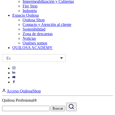
Impermeabilización y Cubiertas
Fire Stop
Industria
Espacio Quilosa
Quilosa Shop
Contacto y Atención al cliente
Sostenibilidad
Zona de descargas
Noticias
Quiénes somos
QUILOSA ACADEMY
Es
Visit
Visit
our
our
https://www.instagram.com/quilosa_selena/
Visit
https://es.linkedin.com/company/quilosa
page
our
Visit
page
https://www.youtube.com/channel/UClXpk24vgxyGT9JKt
our
Acceso QuilosaShop
page
https://www.facebook.com/QuilosaSelenaIberia/
page
Quilosa Profesional®