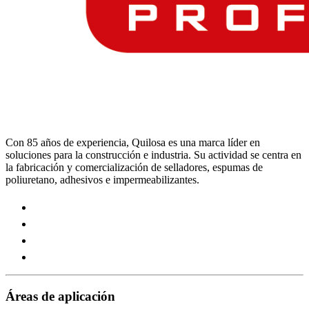
Con 85 años de experiencia, Quilosa es una marca líder en
soluciones para la construcción e industria. Su actividad se centra en
la fabricación y comercialización de selladores, espumas de
poliuretano, adhesivos e impermeabilizantes.
Visit
our
Visit
https://www.instagram.com/quilosa_selena/
our
Visit
page
https://es.linkedin.com/company/quilosa
our
Visit
page
https://www.youtube.com/channel/UClXpk24vgxyGT9JK
our
page
https://www.facebook.com/QuilosaSelenaIberia/
page
Áreas de aplicación