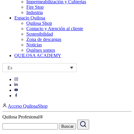
Impermeabilización y Cubiertas
Fire Stop
Industria
Espacio Quilosa
Quilosa Shop
Contacto y Atención al cliente
Sostenibilidad
Zona de descargas
Noticias
Quiénes somos
QUILOSA ACADEMY
Es
Visit
Visit
our
our
https://www.instagram.com/quilosa_selena/
Visit
https://es.linkedin.com/company/quilosa
page
our
Visit
page
https://www.youtube.com/channel/UClXpk24vgxyGT9JKt
our
Acceso QuilosaShop
page
https://www.facebook.com/QuilosaSelenaIberia/
page
Quilosa Profesional®