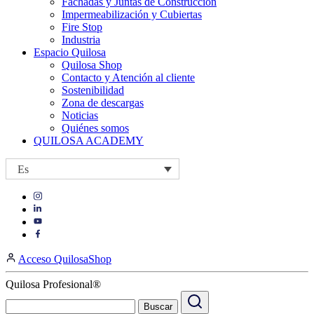
Fachadas y Juntas de Construcción
Impermeabilización y Cubiertas
Fire Stop
Industria
Espacio Quilosa
Quilosa Shop
Contacto y Atención al cliente
Sostenibilidad
Zona de descargas
Noticias
Quiénes somos
QUILOSA ACADEMY
Es
Visit
Visit
our
our
https://www.instagram.com/quilosa_selena/
Visit
https://es.linkedin.com/company/quilosa
page
our
Visit
page
https://www.youtube.com/channel/UClXpk24vgxyGT9JKt
our
Acceso QuilosaShop
page
https://www.facebook.com/QuilosaSelenaIberia/
page
Quilosa Profesional®