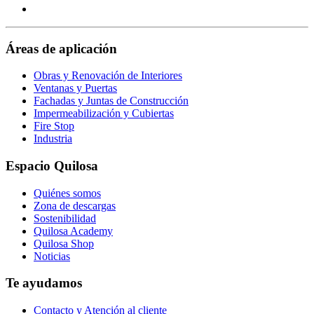
Visit
page
https://www.youtube.com/channel/UClXpk24vgxyGT9JK
our
page
https://www.facebook.com/QuilosaSelenaIberia/
page
Áreas de aplicación
Obras y Renovación de Interiores
Ventanas y Puertas
Fachadas y Juntas de Construcción
Impermeabilización y Cubiertas
Fire Stop
Industria
Espacio Quilosa
Quiénes somos
Zona de descargas
Sostenibilidad
Quilosa Academy
Quilosa Shop
Noticias
Te ayudamos
Contacto y Atención al cliente