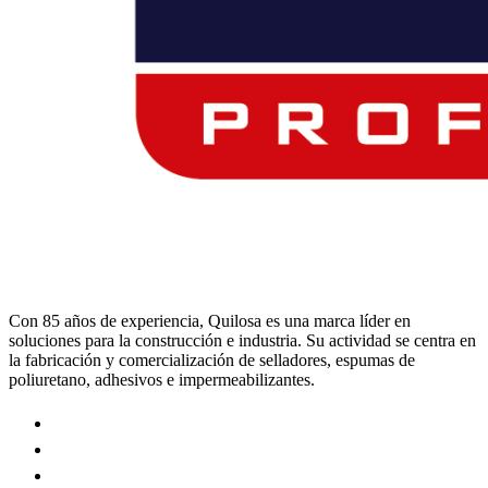
Con 85 años de experiencia, Quilosa es una marca líder en
soluciones para la construcción e industria. Su actividad se centra en
la fabricación y comercialización de selladores, espumas de
poliuretano, adhesivos e impermeabilizantes.
Visit
our
Visit
https://www.instagram.com/quilosa_selena/
our
Visit
page
https://es.linkedin.com/company/quilosa
our