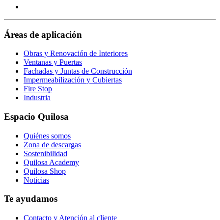
our
Visit
page
https://www.youtube.com/channel/UClXpk24vgxyGT9JK
our
page
https://www.facebook.com/QuilosaSelenaIberia/
page
Áreas de aplicación
Obras y Renovación de Interiores
Ventanas y Puertas
Fachadas y Juntas de Construcción
Impermeabilización y Cubiertas
Fire Stop
Industria
Espacio Quilosa
Quiénes somos
Zona de descargas
Sostenibilidad
Quilosa Academy
Quilosa Shop
Noticias
Te ayudamos
Contacto y Atención al cliente