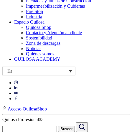
Fachadas y Juntas de Construcción
Impermeabilización y Cubiertas
Fire Stop
Industria
Espacio Quilosa
Quilosa Shop
Contacto y Atención al cliente
Sostenibilidad
Zona de descargas
Noticias
Quiénes somos
QUILOSA ACADEMY
Es
Visit
Visit
our
our
https://www.instagram.com/quilosa_selena/
Visit
https://es.linkedin.com/company/quilosa
page
our
Visit
page
https://www.youtube.com/channel/UClXpk24vgxyGT9JKt
our
Acceso QuilosaShop
page
https://www.facebook.com/QuilosaSelenaIberia/
page
Quilosa Profesional®