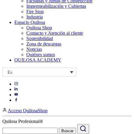
Fachadas y Juntas de Construcción
Impermeabilización y Cubiertas
Fire Stop
Industria
Espacio Quilosa
Quilosa Shop
Contacto y Atención al cliente
Sostenibilidad
Zona de descargas
Noticias
Quiénes somos
QUILOSA ACADEMY
Es
Visit
Visit
our
our
https://www.instagram.com/quilosa_selena/
Visit
https://es.linkedin.com/company/quilosa
page
our
Visit
page
https://www.youtube.com/channel/UClXpk24vgxyGT9JKt
our
Acceso QuilosaShop
page
https://www.facebook.com/QuilosaSelenaIberia/
page
Quilosa Profesional®