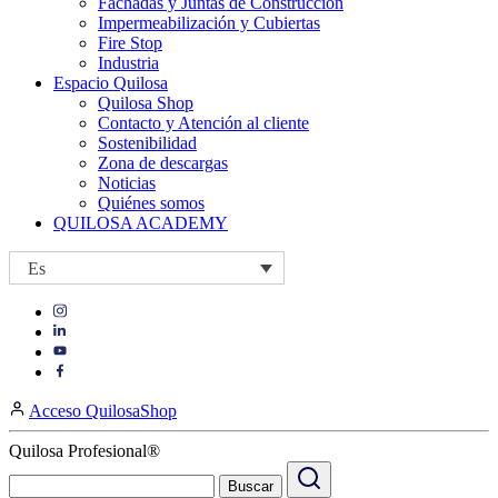
Fachadas y Juntas de Construcción
Impermeabilización y Cubiertas
Fire Stop
Industria
Espacio Quilosa
Quilosa Shop
Contacto y Atención al cliente
Sostenibilidad
Zona de descargas
Noticias
Quiénes somos
QUILOSA ACADEMY
Es
Visit
Visit
our
our
https://www.instagram.com/quilosa_selena/
Visit
https://es.linkedin.com/company/quilosa
page
our
Visit
page
https://www.youtube.com/channel/UClXpk24vgxyGT9JKt
our
Acceso QuilosaShop
page
https://www.facebook.com/QuilosaSelenaIberia/
page
Quilosa Profesional®