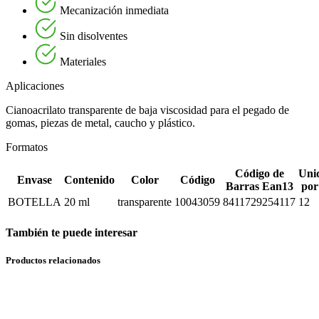
Mecanización inmediata
Sin disolventes
Materiales
Aplicaciones
Cianoacrilato transparente de baja viscosidad para el pegado de
gomas, piezas de metal, caucho y plástico.
Formatos
Código de
Uni
Envase
Contenido
Color
Código
Barras Ean13
por
BOTELLA
20 ml
transparente
10043059
8411729254117
12
También te puede interesar
Productos relacionados