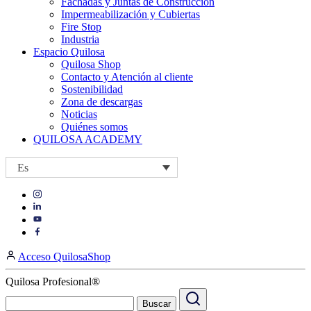
Fachadas y Juntas de Construcción
Impermeabilización y Cubiertas
Fire Stop
Industria
Espacio Quilosa
Quilosa Shop
Contacto y Atención al cliente
Sostenibilidad
Zona de descargas
Noticias
Quiénes somos
QUILOSA ACADEMY
Es
Visit
Visit
our
our
https://www.instagram.com/quilosa_selena/
Visit
https://es.linkedin.com/company/quilosa
page
our
Visit
page
https://www.youtube.com/channel/UClXpk24vgxyGT9JKt
our
Acceso QuilosaShop
page
https://www.facebook.com/QuilosaSelenaIberia/
page
Quilosa Profesional®