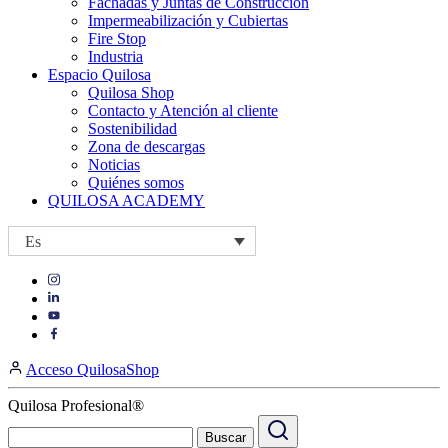
Fachadas y Juntas de Construcción
Impermeabilización y Cubiertas
Fire Stop
Industria
Espacio Quilosa
Quilosa Shop
Contacto y Atención al cliente
Sostenibilidad
Zona de descargas
Noticias
Quiénes somos
QUILOSA ACADEMY
Es
Visit
Visit
our
our
https://www.instagram.com/quilosa_selena/
Visit
https://es.linkedin.com/company/quilosa
page
our
Visit
page
https://www.youtube.com/channel/UClXpk24vgxyGT9JKt
our
Acceso QuilosaShop
page
https://www.facebook.com/QuilosaSelenaIberia/
page
Quilosa Profesional®