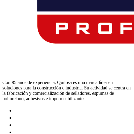
Con 85 años de experiencia, Quilosa es una marca líder en
soluciones para la construcción e industria. Su actividad se centra en
la fabricación y comercialización de selladores, espumas de
poliuretano, adhesivos e impermeabilizantes.
Visit
our
Visit
https://www.instagram.com/quilosa_selena/
our
Visit
page
https://es.linkedin.com/company/quilosa
our
Visit
page
https://www.youtube.com/channel/UClXpk24vgxyGT9JK