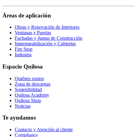
our
page
https://www.facebook.com/QuilosaSelenaIberia/
page
Áreas de aplicación
Obras y Renovación de Interiores
Ventanas y Puertas
Fachadas y Juntas de Construcción
Impermeabilización y Cubiertas
Fire Stop
Industria
Espacio Quilosa
Quiénes somos
Zona de descargas
Sostenibilidad
Quilosa Academy
Quilosa Shop
Noticias
Te ayudamos
Contacto y Atención al cliente
Compliance