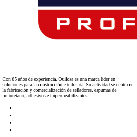
Con 85 años de experiencia, Quilosa es una marca líder en
soluciones para la construcción e industria. Su actividad se centra en
la fabricación y comercialización de selladores, espumas de
poliuretano, adhesivos e impermeabilizantes.
Visit
our
Visit
https://www.instagram.com/quilosa_selena/
our
Visit
page
https://es.linkedin.com/company/quilosa
our
Visit
page
https://www.youtube.com/channel/UClXpk24vgxyGT9JK
our
page