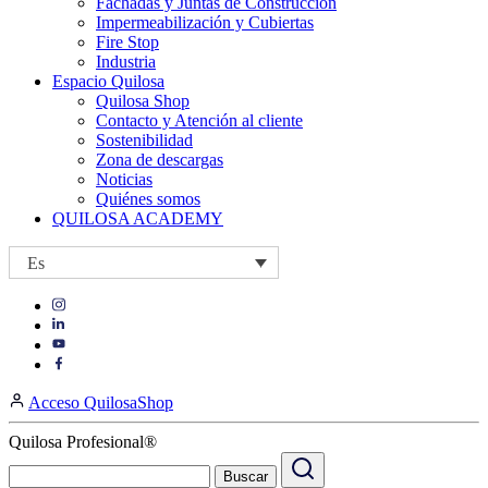
Fachadas y Juntas de Construcción
Impermeabilización y Cubiertas
Fire Stop
Industria
Espacio Quilosa
Quilosa Shop
Contacto y Atención al cliente
Sostenibilidad
Zona de descargas
Noticias
Quiénes somos
QUILOSA ACADEMY
Es
Visit
Visit
our
our
https://www.instagram.com/quilosa_selena/
Visit
https://es.linkedin.com/company/quilosa
page
our
Visit
page
https://www.youtube.com/channel/UClXpk24vgxyGT9JKt
our
Acceso QuilosaShop
page
https://www.facebook.com/QuilosaSelenaIberia/
page
Quilosa Profesional®