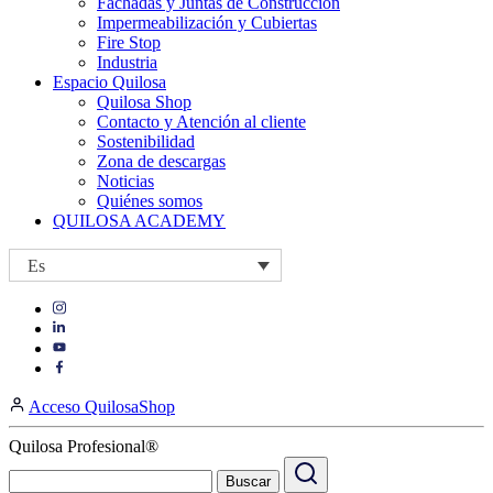
Fachadas y Juntas de Construcción
Impermeabilización y Cubiertas
Fire Stop
Industria
Espacio Quilosa
Quilosa Shop
Contacto y Atención al cliente
Sostenibilidad
Zona de descargas
Noticias
Quiénes somos
QUILOSA ACADEMY
Es
Visit
Visit
our
our
https://www.instagram.com/quilosa_selena/
Visit
https://es.linkedin.com/company/quilosa
page
our
Visit
page
https://www.youtube.com/channel/UClXpk24vgxyGT9JKt
our
Acceso QuilosaShop
page
https://www.facebook.com/QuilosaSelenaIberia/
page
Quilosa Profesional®