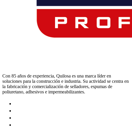
Con 85 años de experiencia, Quilosa es una marca líder en
soluciones para la construcción e industria. Su actividad se centra en
la fabricación y comercialización de selladores, espumas de
poliuretano, adhesivos e impermeabilizantes.
Visit
our
Visit
https://www.instagram.com/quilosa_selena/
our
Visit
page
https://es.linkedin.com/company/quilosa
our
Visit
page
https://www.youtube.com/channel/UClXpk24vgxyGT9JK
our
page