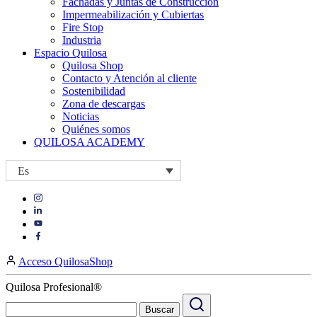
Fachadas y Juntas de Construcción
Impermeabilización y Cubiertas
Fire Stop
Industria
Espacio Quilosa
Quilosa Shop
Contacto y Atención al cliente
Sostenibilidad
Zona de descargas
Noticias
Quiénes somos
QUILOSA ACADEMY
Es
Visit
Visit
our
our
https://www.instagram.com/quilosa_selena/
Visit
https://es.linkedin.com/company/quilosa
page
our
Visit
page
https://www.youtube.com/channel/UClXpk24vgxyGT9JKt
our
Acceso QuilosaShop
page
https://www.facebook.com/QuilosaSelenaIberia/
page
Quilosa Profesional®