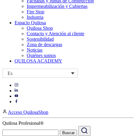
Fachadas y Juntas de Construcción
Impermeabilización y Cubiertas
Fire Stop
Industria
Espacio Quilosa
Quilosa Shop
Contacto y Atención al cliente
Sostenibilidad
Zona de descargas
Noticias
Quiénes somos
QUILOSA ACADEMY
Es
Visit
Visit
our
our
https://www.instagram.com/quilosa_selena/
Visit
https://es.linkedin.com/company/quilosa
page
our
Visit
page
https://www.youtube.com/channel/UClXpk24vgxyGT9JKt
our
Acceso QuilosaShop
page
https://www.facebook.com/QuilosaSelenaIberia/
page
Quilosa Profesional®