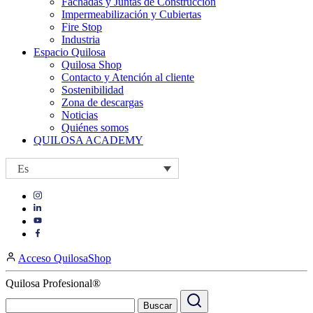
Fachadas y Juntas de Construcción
Impermeabilización y Cubiertas
Fire Stop
Industria
Espacio Quilosa
Quilosa Shop
Contacto y Atención al cliente
Sostenibilidad
Zona de descargas
Noticias
Quiénes somos
QUILOSA ACADEMY
Es
Visit
Visit
our
our
https://www.instagram.com/quilosa_selena/
Visit
https://es.linkedin.com/company/quilosa
page
our
Visit
page
https://www.youtube.com/channel/UClXpk24vgxyGT9JKt
our
Acceso QuilosaShop
page
https://www.facebook.com/QuilosaSelenaIberia/
page
Quilosa Profesional®