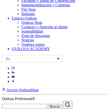
Fachadas y Juntas de Construcción
Impermeabilización y Cubiertas
Fire Stop
Industria
Espacio Quilosa
Quilosa Shop
Contacto y Atención al cliente
Sostenibilidad
Zona de descargas
Noticias
Quiénes somos
QUILOSA ACADEMY
Es
Visit
Visit
our
our
https://www.instagram.com/quilosa_selena/
Visit
https://es.linkedin.com/company/quilosa
page
our
Visit
page
https://www.youtube.com/channel/UClXpk24vgxyGT9JKt
our
Acceso QuilosaShop
page
https://www.facebook.com/QuilosaSelenaIberia/
page
Quilosa Profesional®