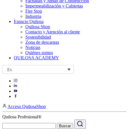
Fachadas y Juntas de Construcción
Impermeabilización y Cubiertas
Fire Stop
Industria
Espacio Quilosa
Quilosa Shop
Contacto y Atención al cliente
Sostenibilidad
Zona de descargas
Noticias
Quiénes somos
QUILOSA ACADEMY
Es
Visit
Visit
our
our
https://www.instagram.com/quilosa_selena/
Visit
https://es.linkedin.com/company/quilosa
page
our
Visit
page
https://www.youtube.com/channel/UClXpk24vgxyGT9JKt
our
Acceso QuilosaShop
page
https://www.facebook.com/QuilosaSelenaIberia/
page
Quilosa Profesional®