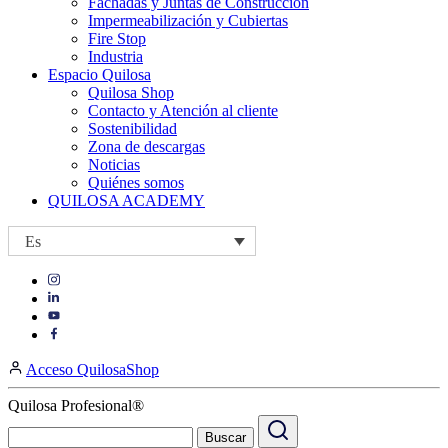
Fachadas y Juntas de Construcción
Impermeabilización y Cubiertas
Fire Stop
Industria
Espacio Quilosa
Quilosa Shop
Contacto y Atención al cliente
Sostenibilidad
Zona de descargas
Noticias
Quiénes somos
QUILOSA ACADEMY
Es
Visit
Visit
our
our
https://www.instagram.com/quilosa_selena/
Visit
https://es.linkedin.com/company/quilosa
page
our
Visit
page
https://www.youtube.com/channel/UClXpk24vgxyGT9JKt
our
Acceso QuilosaShop
page
https://www.facebook.com/QuilosaSelenaIberia/
page
Quilosa Profesional®