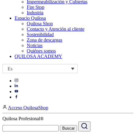
Impermeabilización y Cubiertas
Fire Stop
Industria
Espacio Quilosa
Quilosa Shop
Contacto y Atención al cliente
Sostenibilidad
Zona de descargas
Noticias
Quiénes somos
QUILOSA ACADEMY
Es
Visit
Visit
our
our
https://www.instagram.com/quilosa_selena/
Visit
https://es.linkedin.com/company/quilosa
page
our
Visit
page
https://www.youtube.com/channel/UClXpk24vgxyGT9JKt
our
Acceso QuilosaShop
page
https://www.facebook.com/QuilosaSelenaIberia/
page
Quilosa Profesional®