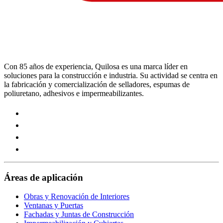
Con 85 años de experiencia, Quilosa es una marca líder en
soluciones para la construcción e industria. Su actividad se centra en
la fabricación y comercialización de selladores, espumas de
poliuretano, adhesivos e impermeabilizantes.
Visit
our
Visit
https://www.instagram.com/quilosa_selena/
our
Visit
page
https://es.linkedin.com/company/quilosa
our
Visit
page
https://www.youtube.com/channel/UClXpk24vgxyGT9JK
our
page
https://www.facebook.com/QuilosaSelenaIberia/
page
Áreas de aplicación
Obras y Renovación de Interiores
Ventanas y Puertas
Fachadas y Juntas de Construcción