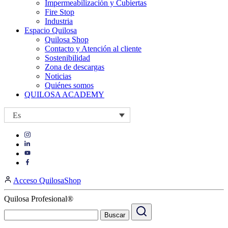
Impermeabilización y Cubiertas
Fire Stop
Industria
Espacio Quilosa
Quilosa Shop
Contacto y Atención al cliente
Sostenibilidad
Zona de descargas
Noticias
Quiénes somos
QUILOSA ACADEMY
Es
Visit
Visit
our
our
https://www.instagram.com/quilosa_selena/
Visit
https://es.linkedin.com/company/quilosa
page
our
Visit
page
https://www.youtube.com/channel/UClXpk24vgxyGT9JKt
our
Acceso QuilosaShop
page
https://www.facebook.com/QuilosaSelenaIberia/
page
Quilosa Profesional®