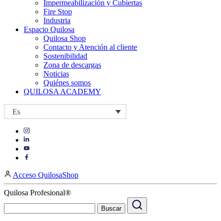
Impermeabilización y Cubiertas
Fire Stop
Industria
Espacio Quilosa
Quilosa Shop
Contacto y Atención al cliente
Sostenibilidad
Zona de descargas
Noticias
Quiénes somos
QUILOSA ACADEMY
Es
Visit
Visit
our
our
https://www.instagram.com/quilosa_selena/
Visit
https://es.linkedin.com/company/quilosa
page
our
Visit
page
https://www.youtube.com/channel/UClXpk24vgxyGT9JKt
our
Acceso QuilosaShop
page
https://www.facebook.com/QuilosaSelenaIberia/
page
Quilosa Profesional®