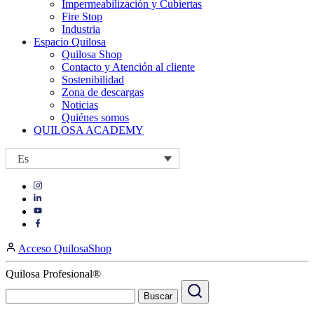
Impermeabilización y Cubiertas
Fire Stop
Industria
Espacio Quilosa
Quilosa Shop
Contacto y Atención al cliente
Sostenibilidad
Zona de descargas
Noticias
Quiénes somos
QUILOSA ACADEMY
Es
Visit
Visit
our
our
https://www.instagram.com/quilosa_selena/
Visit
https://es.linkedin.com/company/quilosa
page
our
Visit
page
https://www.youtube.com/channel/UClXpk24vgxyGT9JKt
our
Acceso QuilosaShop
page
https://www.facebook.com/QuilosaSelenaIberia/
page
Quilosa Profesional®