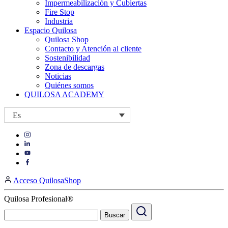
Impermeabilización y Cubiertas
Fire Stop
Industria
Espacio Quilosa
Quilosa Shop
Contacto y Atención al cliente
Sostenibilidad
Zona de descargas
Noticias
Quiénes somos
QUILOSA ACADEMY
Es
Visit
Visit
our
our
https://www.instagram.com/quilosa_selena/
Visit
https://es.linkedin.com/company/quilosa
page
our
Visit
page
https://www.youtube.com/channel/UClXpk24vgxyGT9JKt
our
Acceso QuilosaShop
page
https://www.facebook.com/QuilosaSelenaIberia/
page
Quilosa Profesional®